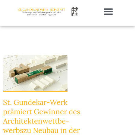
St. Gundekar-Werk Eichstätt
Mietob­jekte
Notruf­dienst
Publi­ka­tionen
Stellen­an­zeigen
St. Gundekar-Werk
prämiert Gewinner des
Archi­tek­ten­wett­be­
werbszu Neubau in der