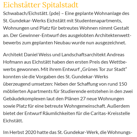
Eichstätter Spital­stadt
Schwabach/Eichstätt. (pde) – Eine geplante Wohnanlage des
St. Gundekar-Werks Eichstätt mit Studen­ten­apart­ments,
Wohnungen und Platz für betreutes Wohnen nimmt Gestalt
an. Der Gewinner-Entwurf des ausge­lobten Archi­tek­ten­wett­
be­werbs zum geplanten Neubau wurde nun ausge­zeichnet.
Architekt Daniel Weiss und Landschafts­ar­chitekt Andreas
Hofmann aus Eichstätt haben den ersten Preis des Wettbe­
werbs gewonnen. Mit ihrem Entwurf „Grünes Tor zur Stadt“
konnten sie die Vorgaben des St. Gundekar-Werks
überzeugend umsetzen: Neben der Schaffung von rund 150
möblierten Apart­ments für Studie­rende entstehen in den zwei
Gebäu­de­kom­plexen laut den Plänen 27 neue Wohnungen
sowie Platz für eine betreute Wohnge­mein­schaft. Außerdem
bietet der Entwurf Räumlich­keiten für die Caritas-Kreis­stelle
Eichstätt.
Im Herbst 2020 hatte das St. Gundekar-Werk, die Wohnungs-