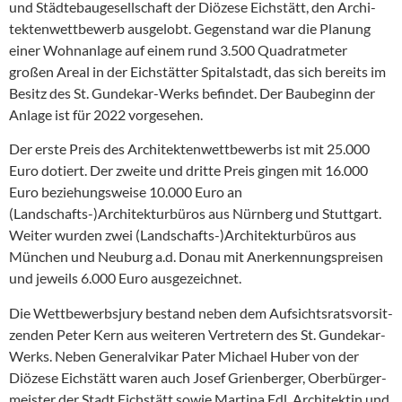
und Städte­bau­ge­sell­schaft der Diözese Eichstätt, den Archi­
tek­ten­wett­bewerb ausgelobt. Gegen­stand war die Planung
einer Wohnanlage auf einem rund 3.500 Quadrat­meter
großen Areal in der Eichstätter Spital­stadt, das sich bereits im
Besitz des St. Gundekar-Werks befindet. Der Baubeginn der
Anlage ist für 2022 vorge­sehen.
Der erste Preis des Archi­tek­ten­wett­be­werbs ist mit 25.000
Euro dotiert. Der zweite und dritte Preis gingen mit 16.000
Euro bezie­hungs­weise 10.000 Euro an
(Landschafts-)Architekturbüros aus Nürnberg und Stuttgart.
Weiter wurden zwei (Landschafts-)Architekturbüros aus
München und Neuburg a.d. Donau mit Anerken­nungs­preisen
und jeweils 6.000 Euro ausge­zeichnet.
Die Wettbe­werbsjury bestand neben dem Aufsichts­rats­vor­sit­
zenden Peter Kern aus weiteren Vertretern des St. Gundekar-
Werks. Neben General­vikar Pater Michael Huber von der
Diözese Eichstätt waren auch Josef Grien­berger, Oberbür­ger­
meister der Stadt Eichstätt sowie Martina Edl, Archi­tektin und