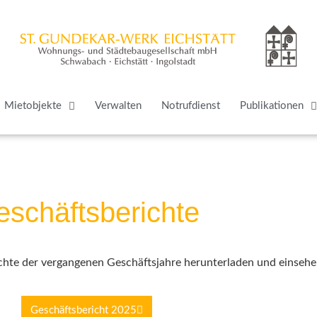
Mietob­jekte
Verwalten
Notruf­dienst
Publi­ka­tionen
schäfts­be­richte
chte der vergan­genen Geschäfts­jahre herun­ter­laden und einsehe
Geschäfts­be­richt 2025