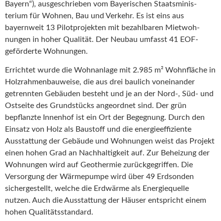
Bayern“), ausge­schrieben vom Bayeri­schen Staats­mi­nis­
terium für Wohnen, Bau und Verkehr. Es ist eins aus
bayernweit 13 Pilot­pro­jekten mit bezahl­baren Mietwoh­
nungen in hoher Qualität. Der Neubau umfasst 41 EOF-
geför­derte Wohnungen.
Errichtet wurde die Wohnanlage mit 2.985 m² Wohnfläche in
Holzrah­men­bau­weise, die aus drei baulich vonein­ander
getrennten Gebäuden besteht und je an der Nord‑, Süd- und
Ostseite des Grund­stücks angeordnet sind. Der grün
bepflanzte Innenhof ist ein Ort der Begegnung. Durch den
Einsatz von Holz als Baustoff und die energie­ef­fi­ziente
Ausstattung der Gebäude und Wohnungen weist das Projekt
einen hohen Grad an Nachhal­tigkeit auf. Zur Beheizung der
Wohnungen wird auf Geothermie zurück­ge­griffen. Die
Versorgung der Wärme­pumpe wird über 49 Erdsonden
sicher­ge­stellt, welche die Erdwärme als Energie­quelle
nutzen. Auch die Ausstattung der Häuser entspricht einem
hohen Quali­täts­standard.