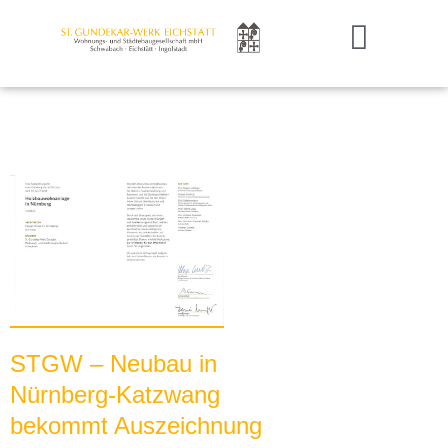
St. Gundekar-Werk Eichstätt
Mietob­jekte
Notruf­dienst
Publi­ka­tionen
Stellen­an­zeigen
STGW – Neubau in
Nürnberg-Katzwang
bekommt Auszeichnung