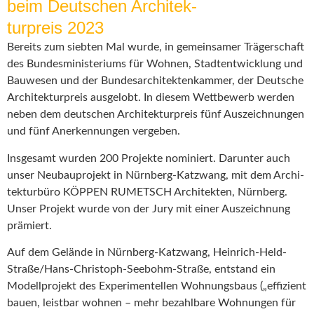
beim Deutschen Archi­tek­
tur­preis 2023
Bereits zum siebten Mal wurde, in gemein­samer Träger­schaft
des Bundes­mi­nis­te­riums für Wohnen, Stadt­ent­wicklung und
Bauwesen und der Bundes­ar­chi­tek­ten­kammer, der Deutsche
Archi­tek­tur­preis ausgelobt. In diesem Wettbewerb werden
neben dem deutschen Archi­tek­tur­preis fünf Auszeich­nungen
und fünf Anerken­nungen vergeben.
Insgesamt wurden 200 Projekte nominiert. Darunter auch
unser Neubau­projekt in Nürnberg-Katzwang, mit dem Archi­
tek­turbüro KÖPPEN RUMETSCH Archi­tekten, Nürnberg.
Unser Projekt wurde von der Jury mit einer Auszeichnung
prämiert.
Auf dem Gelände in Nürnberg-Katzwang, Heinrich-Held-
Straße/Hans-Christoph-Seebohm-Straße, entstand ein
Modell­projekt des Experi­men­tellen Wohnungsbaus („effizient
bauen, leistbar wohnen – mehr bezahlbare Wohnungen für