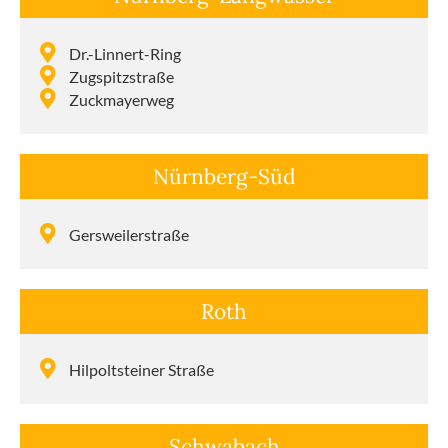
Dr.-Linnert-Ring
Zugspitz­straße
Zuckmay­erweg
Nürnberg-Süd
Gerswei­ler­straße
Roth
Hilpolt­steiner Straße
Schwabach