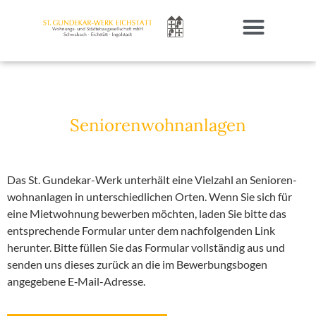
St. Gundekar-Werk Eichstätt
Mietob­jekte
Notruf­dienst
Publi­ka­tionen
Stellen­an­zeigen
Senio­ren­wohn­an­lagen
Das St. Gundekar-Werk unterhält eine Vielzahl an Senio­ren­
wohn­an­lagen in unter­schied­lichen Orten.
Wenn Sie sich für
eine Mietwohnung bewerben möchten, laden Sie bitte das
entspre­chende Formular unter dem nachfol­genden Link
herunter. Bitte füllen Sie das Formular vollständig aus und
senden uns dieses zurück
an die im Bewer­bungs­bogen
angegebene E‑Mail-Adresse
.